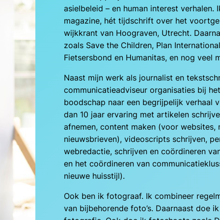
asielbeleid – en human interest verhalen. 
magazine, hét tijdschrift over het voortg
wijkkrant van Hoograven, Utrecht. Daarna
zoals Save the Children, Plan Internationa
Fietsersbond en Humanitas, en nog veel m
Naast mijn werk als journalist en tekstschri
communicatieadviseur organisaties bij he
boodschap naar een begrijpelijk verhaal v
dan 10 jaar ervaring met artikelen schrijve
afnemen, content maken (voor websites, 
nieuwsbrieven), videoscripts schrijven, per
webredactie, schrijven en coördineren va
en het coördineren van communicatiekluss
nieuwe huisstijl).
Ook ben ik fotograaf. Ik combineer regel
van bijbehorende foto’s. Daarnaast doe ik 