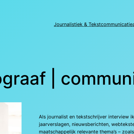
Journalistiek & Tekst
communicatie
tograaf | commun
Als journalist en tekstschrijver interview i
jaarverslagen, nieuwsberichten, webteksten,
maatschappelijk relevante thema’s – zoals