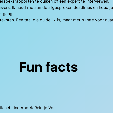
erzoeksrapporten te duiken of een expert te interviewen.
vers. Ik houd me aan de afgesproken deadlines en houd je
ortgang.
 teksten. Een taal die duidelijk is, maar met ruimte voor nu
Fun facts
k het kinderboek Reintje Vos