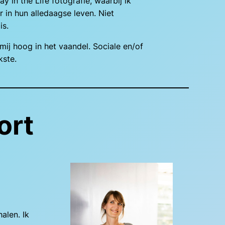
y in the Life fotografie, waarbij ik
 in hun alledaagse leven. Niet
is.
mij hoog in het vaandel. Sociale en/of
kste.
ort
alen. Ik